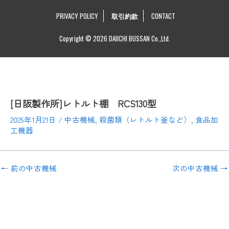
PRIVACY POLICY
取引約款
CONTACT
Copyright © 2026 DAIICHI BUSSAN Co.,Ltd.
[日阪製作所]レトルト棚 RCS130型
2025年1月21日
/
中古機械
,
殺菌類（レトルト釜など）
,
食品加
工機器
←
前の中古機械
次の中古機械
→