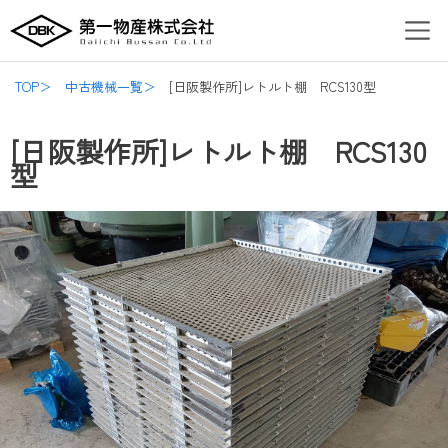
内
Post
Men
容
navigation
を
ス
TOP＞
中古機械一覧＞
[日阪製作所]レトルト棚 RCS130型
キ
ッ
[日阪製作所]レトルト棚 RCS130
プ
型