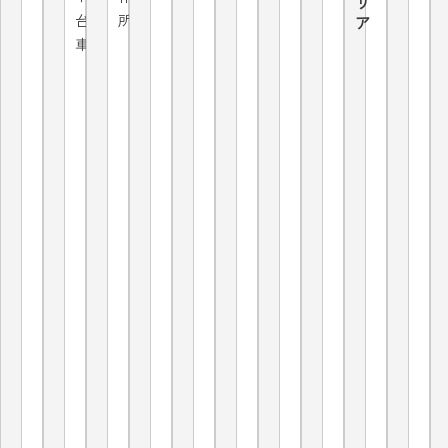
リ
台
所
ア
車