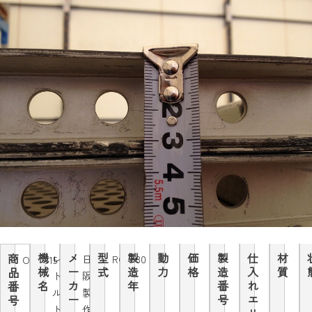
機
メ
型
製
動
価
製
仕
材
商
レ
日
RCS130
OM0015
械
ー
式
造
力
格
造
入
質
品
ト
阪
名
カ
年
番
れ
番
ル
製
ー
号
エ
号
ト
作