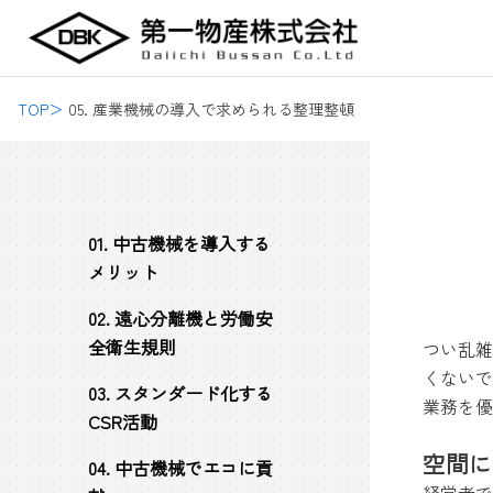
内
容
を
ス
TOP＞
05. 産業機械の導入で求められる整理整頓
キ
ッ
プ
01. 中古機械を導入する
メリット
02. 遠心分離機と労働安
全衛生規則
つい乱雑
くないで
03. スタンダード化する
業務を優
CSR活動
空間に
04. 中古機械でエコに貢
経営者で