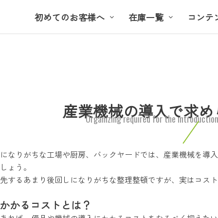
初めてのお客様へ
在庫一覧
コンテ
産業機械の導入で求め
Organizing required for the introduction
になりがちな工場や厨房、バックヤードでは、産業機械を導入
しょう。
先するあまり後回しになりがちな整理整頓ですが、実はコスト
かかるコストとは？
あれば、備品や機械の導入にかかるコストをなるべく抑えたい