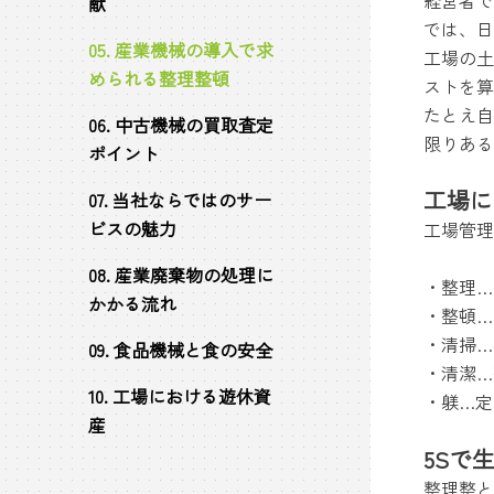
献
では、日
05. 産業機械の導入で求
工場の土
められる整理整頓
ストを算
たとえ自
06. 中古機械の買取査定
限りある
ポイント
工場に
07. 当社ならではのサー
ビスの魅力
工場管理
08. 産業廃棄物の処理に
・整理…
かかる流れ
・整頓…
・清掃…
09. 食品機械と食の安全
・清潔…
10. 工場における遊休資
・躾…定
産
5Sで
整理整