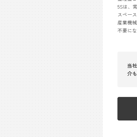
5Sは、
スペース
産業機械
不要にな
当社
介も