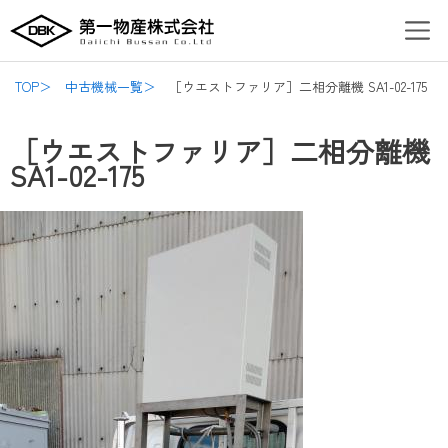
内
Post
Men
容
navigation
を
ス
TOP＞
中古機械一覧＞
［ウエストファリア］二相分離機 SA1-02-175
キ
ッ
［ウエストファリア］二相分離機
プ
SA1-02-175