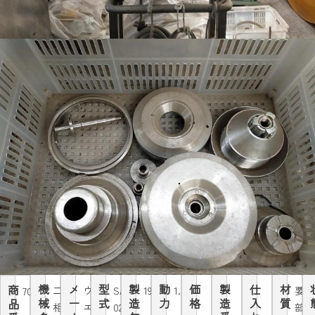
機
メ
型
製
動
価
製
仕
材
商
二
ウ
SA1-
1997
1.5kw
要
7034
械
ー
式
造
力
格
造
入
質
品
相
エ
02-
部