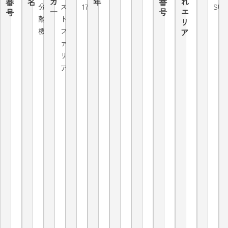
名
カ
年
番
れ
番
分
ス
175
SUS
ー
号
エ
号
離
ト
リ
機
フ
ア
ァ
リ
ア