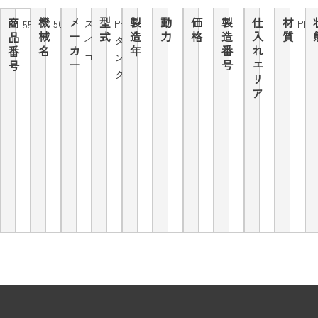
機
メ
型
製
動
価
製
仕
材
商
500L
ス
PP
PE
5505
械
ー
式
造
力
格
造
入
質
品
イ
タ
名
カ
年
番
れ
番
コ
ン
ー
号
エ
号
ー
ク
リ
ア