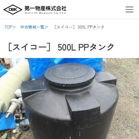
内
Post
Men
容
navigation
を
ス
TOP＞
中古機械一覧＞
［スイコー］ 500L PPタンク
キ
ッ
［スイコー］ 500L PPタンク
プ