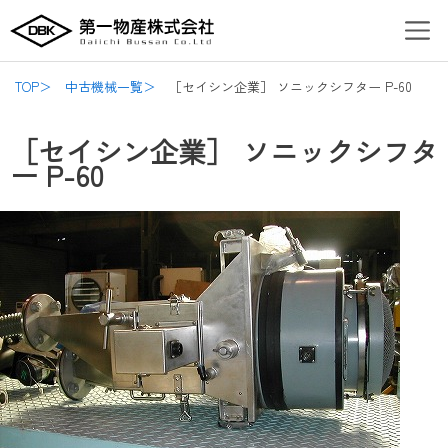
内
Post
Men
容
navigation
を
ス
TOP＞
中古機械一覧＞
［セイシン企業］ ソニックシフター P-60
キ
ッ
［セイシン企業］ ソニックシフタ
プ
ー P-60