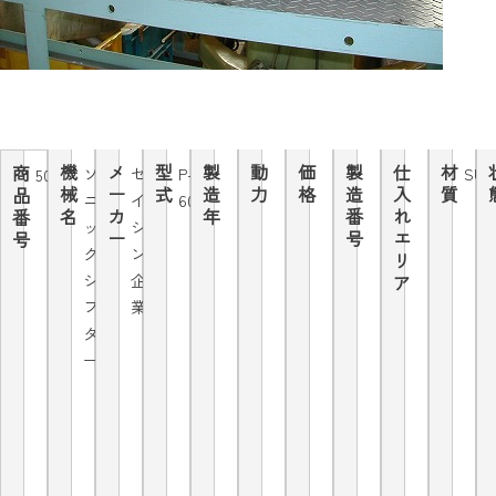
機
メ
型
製
動
価
製
仕
材
商
ソ
セ
P-
SUS
5023
械
ー
式
造
力
格
造
入
質
品
ニ
イ
60
名
カ
年
番
れ
番
ッ
シ
ー
号
エ
号
ク
ン
リ
シ
企
ア
フ
業
タ
ー