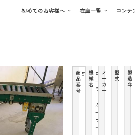
初めてのお客様へ
在庫一覧
コンテ
機
メ
型
製
商
ロ
5774
械
ー
式
造
品
ー
名
カ
年
番
ラ
ー
号
ー
カ
ー
ブ
コ