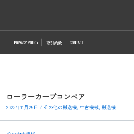
PRIVACY POLICY
取引約款
CONTACT
ローラーカーブコンベア
2023年11月25日
/
その他の搬送機
,
中古機械
,
搬送機
←
前の中古機械