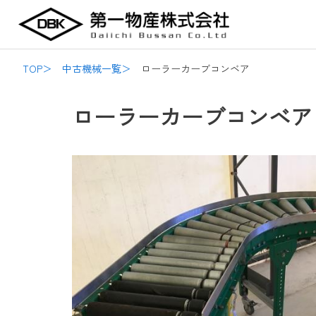
内
Post
容
navigation
を
ス
TOP＞
中古機械一覧＞
ローラーカーブコンベア
キ
ッ
ローラーカーブコンベア
プ