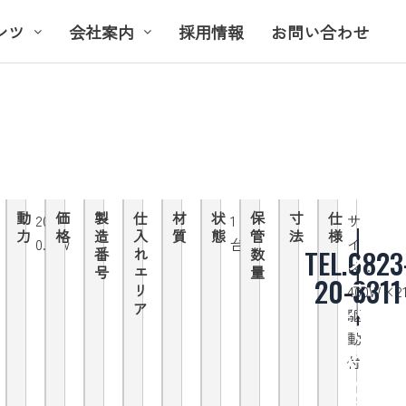
ンツ
会社案内
採用情報
お問い合わせ
動
価
製
仕
材
状
保
寸
仕
200V
1
サ
力
格
造
入
質
態
管
法
様
0.2kw
台
イ
TEL.0823
番
れ
数
メ
ズ：
号
エ
量
ー
20-3311
リ
400W×21
ル
ア
駆
で
動
問
付
い
合