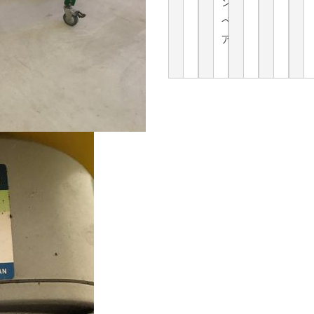
ン
ベ
ア