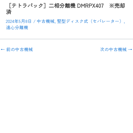
［テトラパック］二相分離機 DMRPX407 ※売却
済
2024年5月8日
/
中古機械
,
竪型ディスク式（セパレーター）
,
遠心分離機
←
前の中古機械
次の中古機械
→