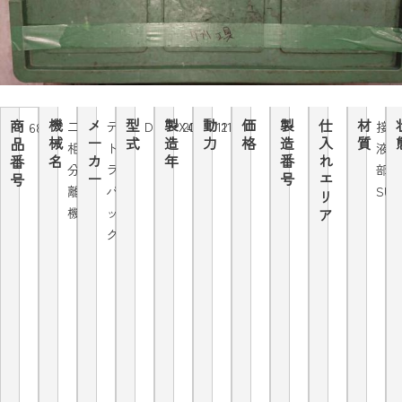
機
メ
型
製
動
価
製
仕
材
商
二
テ
DMRPX407
2003/12
11ke
接
6899
械
ー
式
造
力
格
造
入
質
品
相
ト
液
名
カ
年
番
れ
番
分
ラ
部
ー
号
エ
号
離
パ
SUS
リ
機
ッ
ア
ク