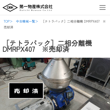
内
Post
Men
容
navigation
を
ス
TOP＞
中古機械一覧＞
［テトラパック］二相分離機 DMRPX407 ※
キ
売却済
ッ
プ
［テトラパック］二相分離機
DMRPX407 ※売却済