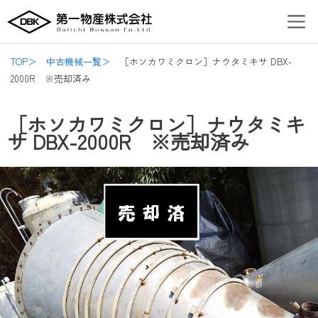
内
Post
Men
容
navigation
を
ス
TOP＞
中古機械一覧＞
［ホソカワミクロン］ナウタミキサ DBX-
キ
2000R ※売却済み
ッ
プ
［ホソカワミクロン］ナウタミキ
サ DBX-2000R ※売却済み