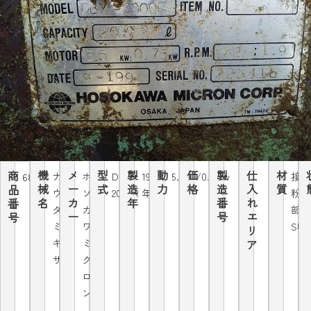
機
メ
型
製
動
価
製
仕
材
商
ナ
ホ
DBX-
1990
5.5kw/0.75kw
接
6846
械
ー
式
造
力
格
造
入
質
品
ウ
ソ
2000R
年
粉
名
カ
年
番
れ
番
タ
カ
部
ー
号
エ
号
ミ
ワ
SUS
リ
キ
ミ
ア
サ
ク
ロ
ン