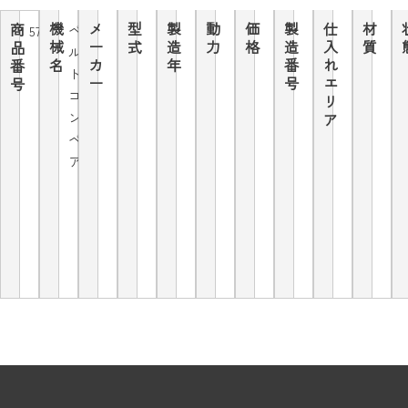
機
メ
型
製
動
価
製
仕
材
商
ベ
5772
械
ー
式
造
力
格
造
入
質
品
ル
名
カ
年
番
れ
番
ト
ー
号
エ
号
コ
リ
ン
ア
ベ
ア