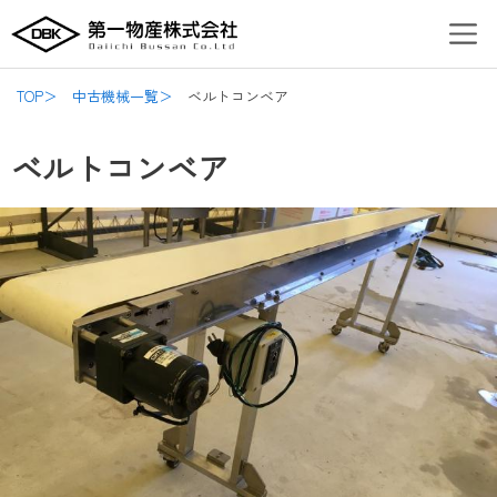
内
Post
Men
容
navigation
を
ス
TOP＞
中古機械一覧＞
ベルトコンベア
キ
ッ
ベルトコンベア
プ