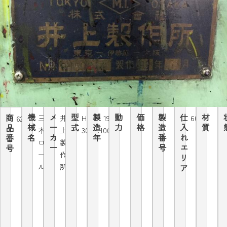
機
メ
型
製
動
価
製
仕
材
商
三
井
HH-
1992.7
60Hz
6204
械
ー
式
造
力
格
造
入
質
品
本
上
306×1000
名
カ
年
番
れ
番
ロ
製
ー
号
エ
号
ー
作
リ
ル
所
ア