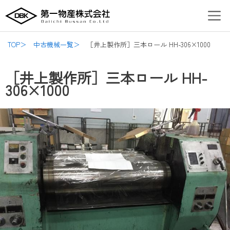
内
Post
Men
容
navigation
を
ス
TOP＞
中古機械一覧＞
［井上製作所］三本ロール HH-306×1000
キ
ッ
［井上製作所］三本ロール HH-
プ
306×1000