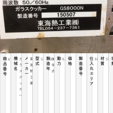
機
メ
型
製
動
価
製
仕
材
商
ガ
東
GS8000N
2003
6.6Kw
60Hz
SUS
6184
械
ー
式
造
力
格
造
入
質
品
ラ
海
年
名
カ
年
番
れ
番
ス
熱
式
ー
号
エ
号
ク
工
リ
ッ
業
ア
カ
ー