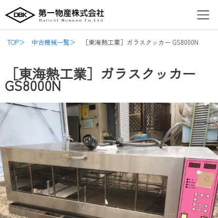
内
Post
Men
容
navigation
を
ス
TOP＞
中古機械一覧＞
［東海熱工業］ガラスクッカー GS8000N
キ
ッ
［東海熱工業］ガラスクッカー
プ
GS8000N