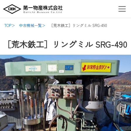
内
Post
Men
容
navigation
を
ス
TOP＞
中古機械一覧＞
［荒木鉄工］リングミル SRG-490
キ
ッ
［荒木鉄工］リングミル SRG-490
プ