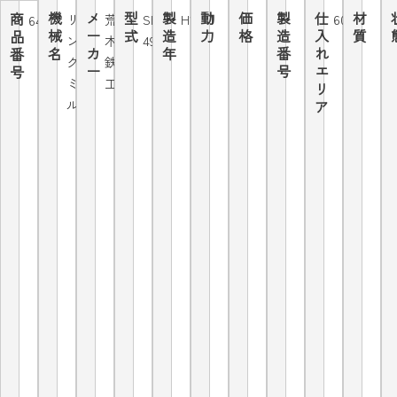
機
メ
型
製
動
価
製
仕
材
商
リ
荒
SRG-
H12.11
60Hz
6475
械
ー
式
造
力
格
造
入
質
品
ン
木
490
名
カ
年
番
れ
番
グ
鉄
ー
号
エ
号
ミ
工
リ
ル
ア