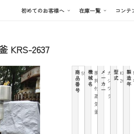
初めてのお客様へ
在庫一覧
コンテ
RS-2637
機
メ
型
製
商
撹
カ
KRS-
5525
械
ー
式
造
品
拌
ジ
2637
名
カ
年
番
付
ワ
ー
号
蒸
ラ
気
釜