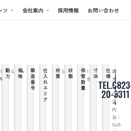
ンツ
会社案内
採用情報
お問い合わせ
動
価
製
仕
材
状
保
寸
仕
1995
0.75kw
SUS
1
満
力
格
造
入
質
態
管
法
様
年
台
水
TEL.0823
番
れ
数
メ
量：
号
エ
量
ー
20-3311
リ
130L
ル
ア
釜
で
内
問
部：
い
SUS
合