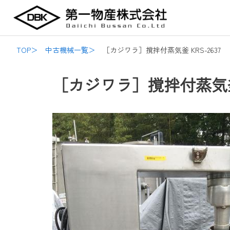
内
Post
容
navigation
を
ス
TOP＞
中古機械一覧＞
［カジワラ］撹拌付蒸気釜 KRS-2637
キ
ッ
［カジワラ］撹拌付蒸気釜 K
プ