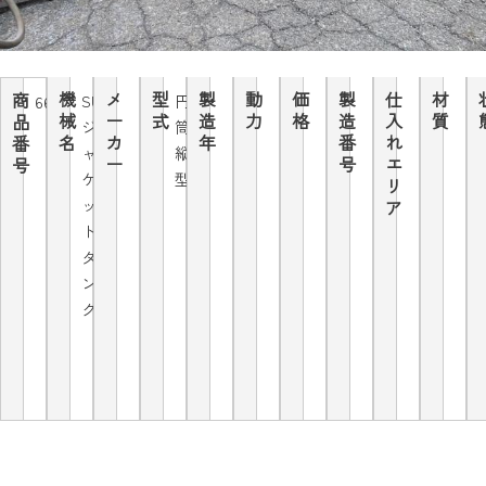
機
メ
型
製
動
価
製
仕
材
商
SUS
円
6650
械
ー
式
造
力
格
造
入
質
品
ジ
筒
名
カ
年
番
れ
番
ャ
縦
ー
号
エ
号
ケ
型
リ
ッ
ア
ト
タ
ン
ク