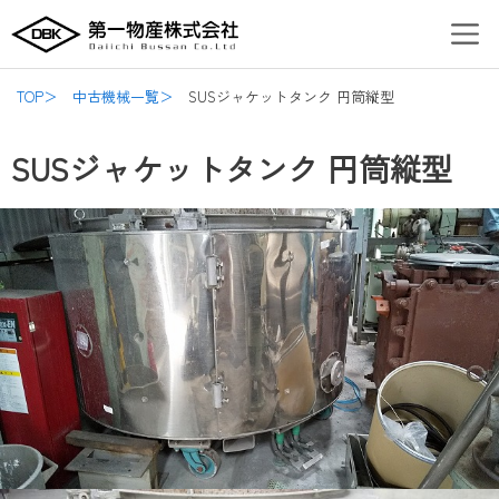
内
Post
Men
容
navigation
を
ス
TOP＞
中古機械一覧＞
SUSジャケットタンク 円筒縦型
キ
ッ
SUSジャケットタンク 円筒縦型
プ