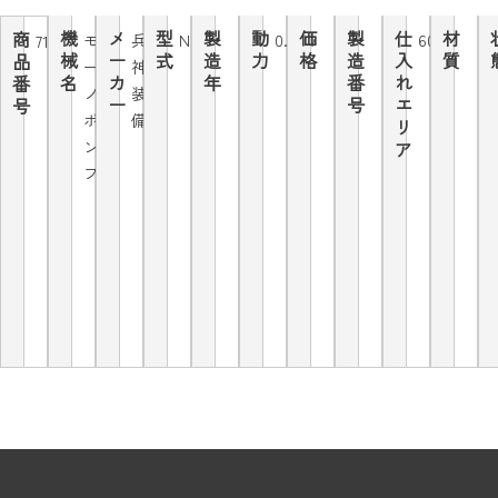
機
メ
型
製
動
価
製
仕
材
商
モ
兵
NE20
0.4kw
60Hz
7159
械
ー
式
造
力
格
造
入
質
品
ー
神
名
カ
年
番
れ
番
ノ
装
ー
号
エ
号
ポ
備
リ
ン
ア
プ