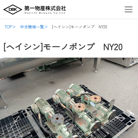
内
Post
Men
容
navigation
を
ス
TOP＞
中古機械一覧＞
[ヘイシン]モーノポンプ NY20
キ
ッ
[ヘイシン]モーノポンプ NY20
プ