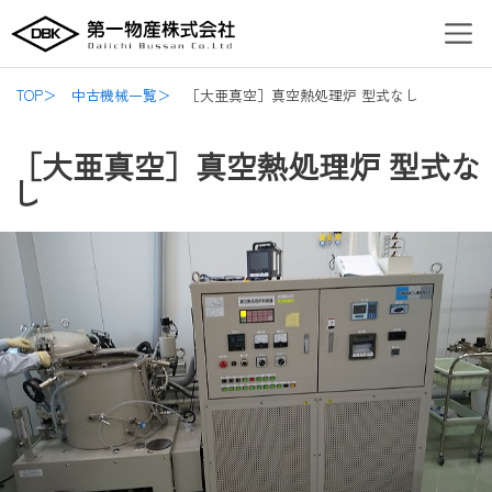
内
Post
Men
容
navigation
を
ス
TOP＞
中古機械一覧＞
［大亜真空］真空熱処理炉 型式なし
キ
ッ
［大亜真空］真空熱処理炉 型式な
プ
し