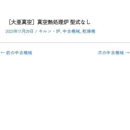
［大亜真空］真空熱処理炉 型式なし
2023年11月29日
/
キルン・炉
,
中古機械
,
乾燥機
←
前の中古機械
次の中古機械
→