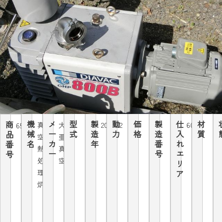
機
メ
型
製
動
価
製
仕
材
商
真
大
2007.12
60Hz
6520
械
ー
式
造
力
格
造
入
質
品
空
亜
名
カ
年
番
れ
番
熱
真
ー
号
エ
号
処
空
リ
理
ア
炉