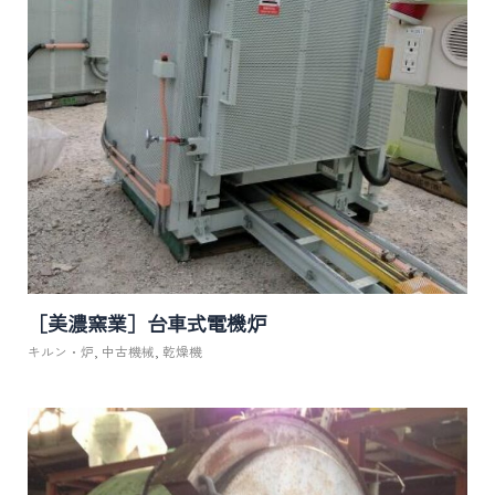
［美濃窯業］台車式電機炉
キルン・炉
,
中古機械
,
乾燥機