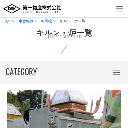
内
Men
容
を
TOP＞
中古機械＞
乾燥機＞
キルン・炉一覧
ス
キルン・炉一覧
キ
Furnace Stock List
ッ
プ
Menu
CATEGORY
カテゴリー