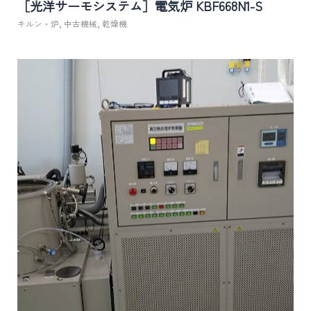
［光洋サーモシステム］電気炉 KBF668N1-S
キルン・炉
,
中古機械
,
乾燥機