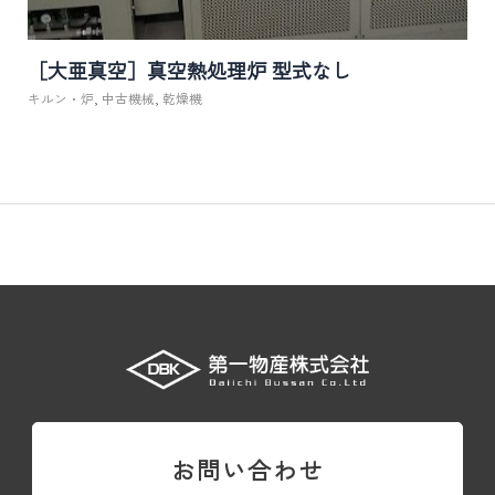
［大亜真空］真空熱処理炉 型式なし
キルン・炉
,
中古機械
,
乾燥機
お問い合わせ