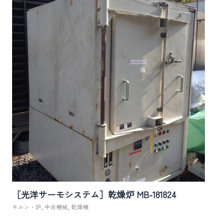
［光洋サーモシステム］乾燥炉 MB-181824
キルン・炉
,
中古機械
,
乾燥機