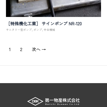
［特殊機化工業］ サインポンプ NR-120
サニタリー型ポンプ
,
ポンプ
,
中古機械
1
2
次へ →