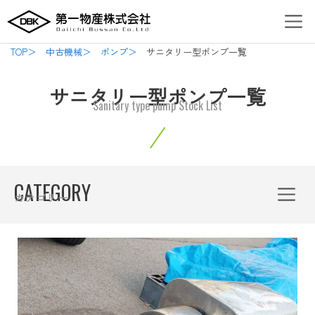
内
Men
容
を
TOP＞
中古機械＞
ポンプ＞
サニタリー型ポンプ一覧
ス
キ
サニタリー型ポンプ一覧
ッ
Sanitary type pump Stock List
プ
Menu
CATEGORY
カテゴリー