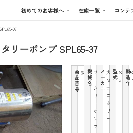
初めてのお客様へ
在庫一覧
コンテ
65-37
リーポンプ SPL65-37
機
メ
型
製
商
サ
大
SPL65
6813
械
ー
式
造
品
ニ
阪
37
名
カ
年
番
タ
サ
ー
号
リ
ニ
ー
タ
ポ
リ
ン
ー
プ