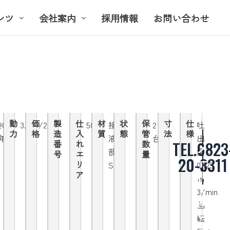
ンツ
会社案内
採用情報
お問い合わせ
動
価
製
仕
材
状
保
寸
仕
-
2008
3.7kw/200V
50Hz
接
2
吐
力
格
造
入
質
態
管
法
様
年
液
台
出
TEL.0823
番
れ
数
メ
部
量：
号
エ
量
ー
20-3311
リ
SUS
0.125
ル
ア
ｍ
で
3/min
問
回
い
転
合