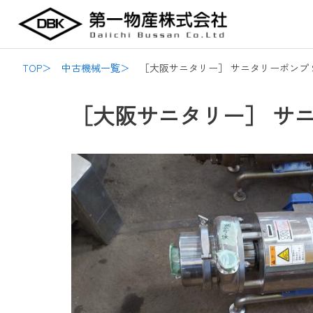
内
Post
容
navigation
を
ス
TOP＞
中古機械一覧＞
［大阪サニタリー］ サニタリーポンプ SPL
キ
ッ
［大阪サニタリー］ サニタ
プ