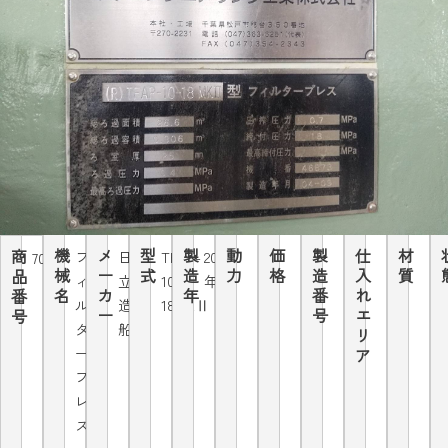
機
メ
型
製
動
価
製
仕
材
商
フ
日
TFAP-
2004
7079
械
ー
式
造
力
格
造
入
質
品
ィ
立
10-
年
名
カ
年
番
れ
番
ル
造
18MKⅡ
ー
号
エ
号
タ
船
リ
ー
ア
プ
レ
ス