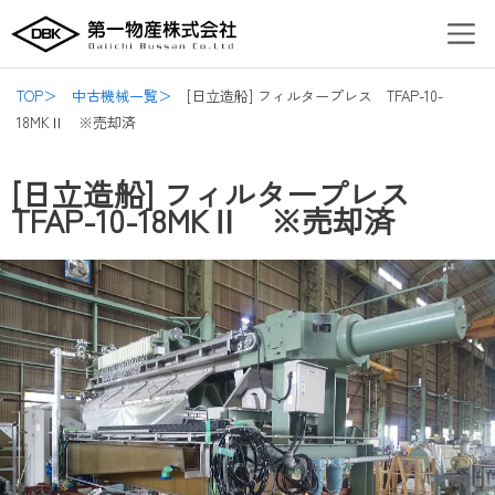
内
Post
Men
容
navigation
を
ス
TOP＞
中古機械一覧＞
[日立造船] フィルタープレス TFAP-10-
キ
18MKⅡ ※売却済
ッ
プ
[日立造船] フィルタープレス
TFAP-10-18MKⅡ ※売却済