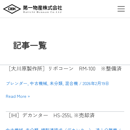
内
Men
容
を
ス
キ
ッ
記事一覧
プ
［大川原製作所］リボコーン RM-100 ※整備済
［大
川
原
ブレンダー
,
中古機械
,
未分類
,
混合機
/
2026年2月19日
製
作
Read More »
所］
リ
［IHI］デカンター HS-255L ※売却済
［IHI］
ボ
デ
コ
カ
中古機械
,
未分類
,
横型連続式（デカンター）
,
遠心分離機
/