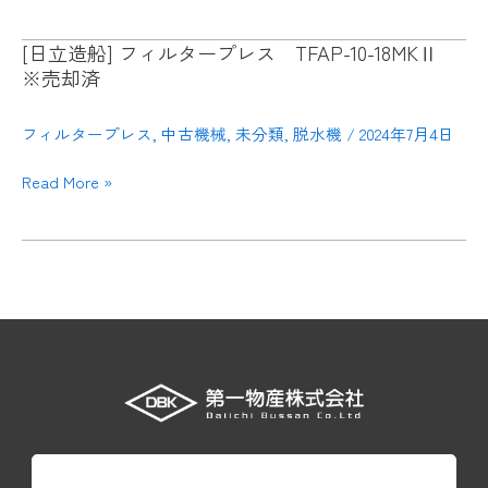
7000L
イ
円
ノ
[日立造船] フィルタープレス TFAP-10-18MKⅡ
[日
筒
ー
※売却済
立
竪
ミ
造
型
ル
船]
フィルタープレス
,
中古機械
,
未分類
,
脱水機
/
2024年7月4日
KD20B
フ
Read More »
ィ
ル
タ
ー
プ
レ
ス
TFAP-
10-
18MKⅡ
※
売