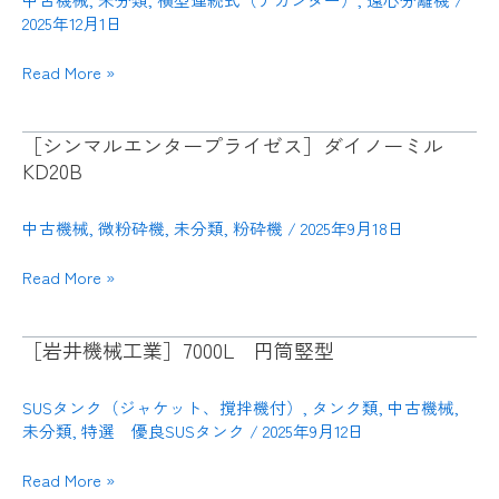
ー
ン
2025年12月1日
ン
タ
RM-
Read More »
ー
100
HS-
※
255L
整
［シンマルエンタープライゼス］ダイノーミル
［シ
※
備
KD20B
ン
売
済
マ
却
ル
中古機械
,
微粉砕機
,
未分類
,
粉砕機
/
2025年9月18日
済
エ
Read More »
ン
タ
ー
［岩井機械工業］7000L 円筒竪型
［岩
プ
井
ラ
機
SUSタンク（ジャケット、撹拌機付）
,
タンク類
,
中古機械
,
イ
械
未分類
,
特選 優良SUSタンク
/
2025年9月12日
ゼ
工
ス］
Read More »
業］
ダ