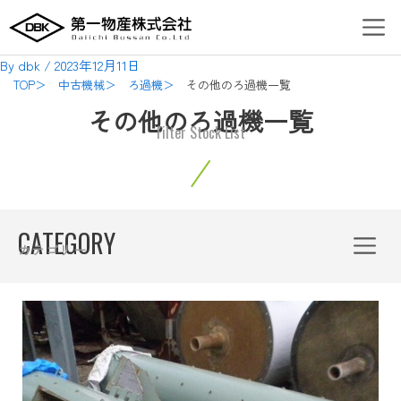
内
Post
Men
容
navigation
を
By
dbk
/
2023年12月11日
ス
TOP＞
中古機械＞
ろ過機＞
その他のろ過機一覧
キ
その他のろ過機一覧
ッ
Filter Stock List
プ
Menu
CATEGORY
カテゴリー