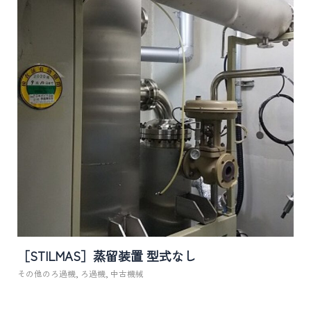
［STILMAS］蒸留装置 型式なし
その他のろ過機
,
ろ過機
,
中古機械