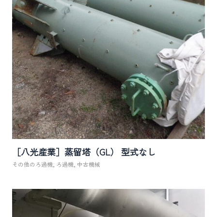
［八光産業］蒸留塔（GL） 型式なし
その他のろ過機
,
ろ過機
,
中古機械