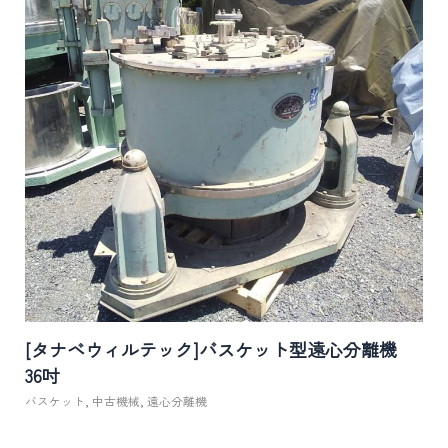
[タナベウィルテック]バスケット型遠心分離機
36吋
バスケット
,
中古機械
,
遠心分離機