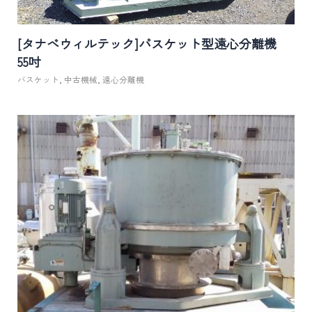
[タナベウィルテック]バスケット型遠心分離機
55吋
バスケット
,
中古機械
,
遠心分離機