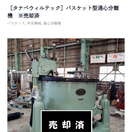
［タナベウィルテック］バスケット型遠心分離
機 ※売却済
バスケット
,
中古機械
,
遠心分離機