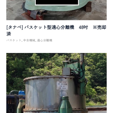
[タナベ] バスケット型遠心分離機 48吋 ※売却
済
バスケット
,
中古機械
,
遠心分離機