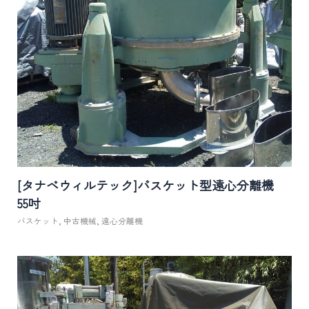
[タナベウィルテック]バスケット型遠心分離機
55吋
バスケット
,
中古機械
,
遠心分離機