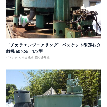
［チカラエンジニアリング］バスケット型遠心分
離機 60×25 1/2型
バスケット
,
中古機械
,
遠心分離機