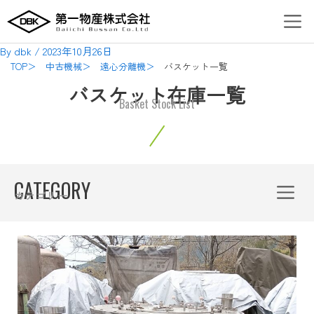
内
Post
Men
容
navigation
を
By
dbk
/
2023年10月26日
ス
TOP＞
中古機械＞
遠心分離機＞
バスケット一覧
キ
バスケット在庫一覧
ッ
Basket Stock List
プ
Menu
CATEGORY
カテゴリー