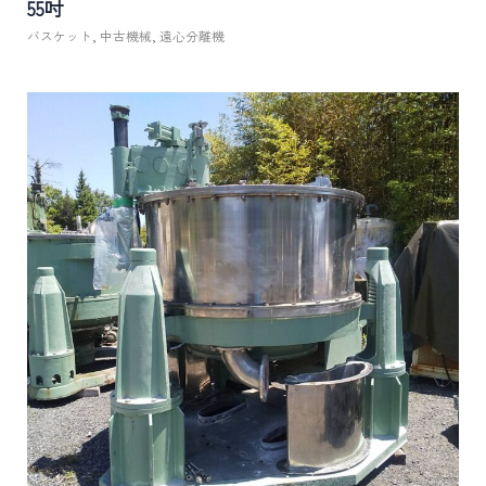
55吋
バスケット
,
中古機械
,
遠心分離機