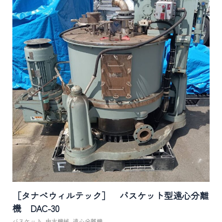
［タナベウィルテック］ バスケット型遠心分離
機 DAC-30
バスケット
,
中古機械
,
遠心分離機