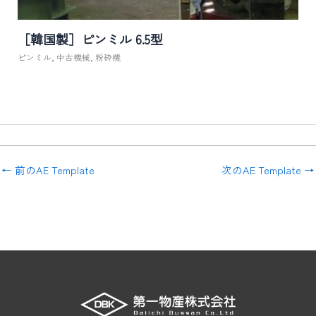
［韓国製］ピンミル 6.5型
ピンミル
,
中古機械
,
粉砕機
←
前のAE Template
次のAE Template
→