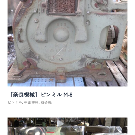
［奈良機械］ピンミル M-8
ピンミル
,
中古機械
,
粉砕機