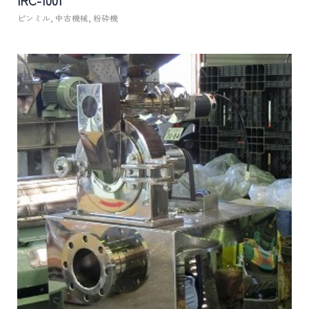
IRC-1001
ピンミル
,
中古機械
,
粉砕機