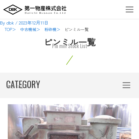
内
Post
Men
容
navigation
を
By
dbk
/
2023年12月11日
ス
TOP＞
中古機械＞
粉砕機＞
ピンミル一覧
キ
ピンミル一覧
ッ
Pin mill Stock List
プ
Menu
CATEGORY
カテゴリー