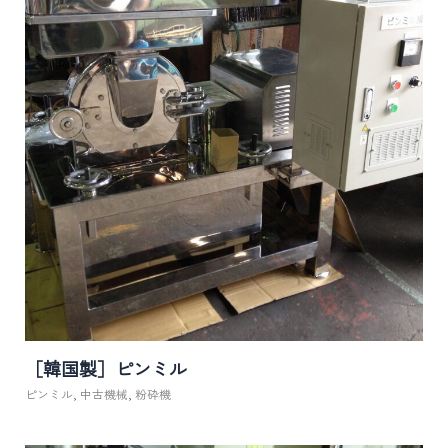
［韓国製］ピンミル
ピンミル
,
中古機械
,
粉砕機