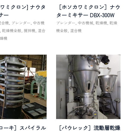
カワミクロン] ナウタ
［ホソカワミクロン］ナウ
サー
ターミキサー DBX-300W
混合機
,
ブレンダー
,
中古機
ブレンダー
,
中古機械
,
乾燥機
,
乾燥
,
乾燥機全般
,
撹拌機
,
混合
機全般
,
混合機
燥機
コーキ］スパイラル
［パウレック］流動層乾燥