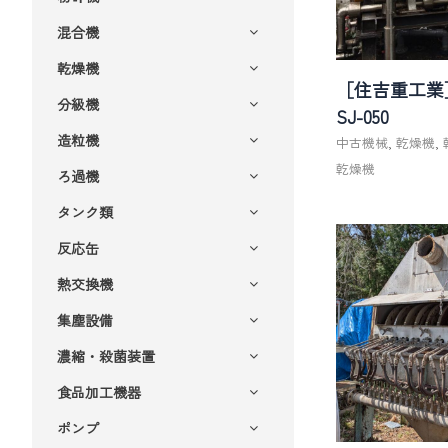
混合機
乾燥機
［住吉重工業
分級機
SJ-050
造粒機
中古機械
,
乾燥機
,
乾燥機
ろ過機
タンク類
反応缶
熱交換機
集塵設備
濃縮・殺菌装置
食品加工機器
ポンプ