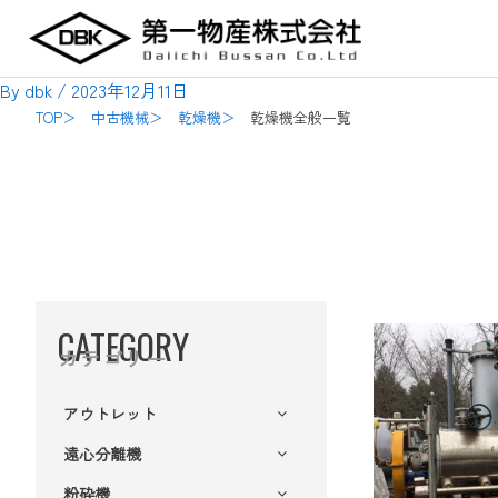
内
Post
容
navigation
を
By
dbk
/
2023年12月11日
ス
TOP＞
中古機械＞
乾燥機＞
乾燥機全般一覧
キ
ッ
プ
CATEGORY
カテゴリー
アウトレット
遠心分離機
粉砕機