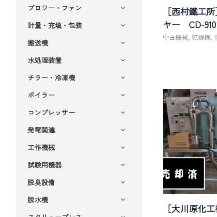
ブロワー・ファン
［西村鐵工所
ヤー CD-910
計量・充填・包装
中古機械
,
乾燥機
,
搬送機
水処理装置
チラー・冷凍機
ボイラー
コンプレッサー
発電関連
工作機械
試験用機器
脱臭設備
脱水機
［大川原化工
スクリュープレス