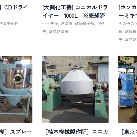
］CDドライ
[大興化工機] コニカルドラ
[ホソ
イヤー 1000L ※売却済
ーミキ
乾燥機全般
中古機械
,
乾燥機
,
乾燥機全般
,
混合
その他の
機
,
真空乾燥機
械
,
乾燥機
機
,
真空乾
機］スプレー
［楠木機械製作所］コニカ
［東京