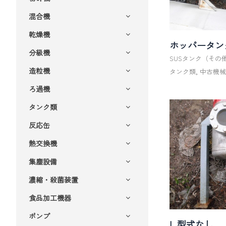
混合機
乾燥機
ホッパータン
分級機
SUSタンク（その
造粒機
タンク類
,
中古機
ろ過機
タンク類
反応缶
熱交換機
集塵設備
濃縮・殺菌装置
食品加工機器
ポンプ
L 型式なし