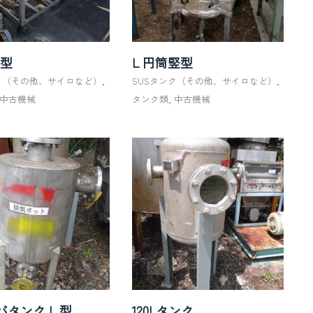
角型
L 円筒竪型
ンク（その他、サイロなど）
,
SUSタンク（その他、サイロなど）
,
中古機械
タンク類
,
中古機械
タンク L 型
120Lタンク