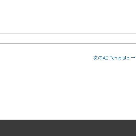
次のAE Template
→