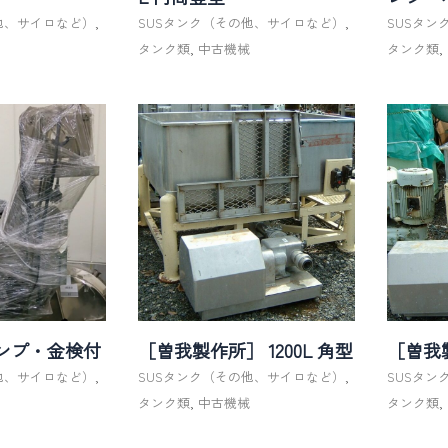
他、サイロなど）
,
SUSタンク（その他、サイロなど）
,
SUSタ
械
タンク類
,
中古機械
タンク類
,
ポンプ・金検付
［曽我製作所］ 1200L 角型
［曽我製
他、サイロなど）
,
SUSタンク（その他、サイロなど）
,
SUSタ
械
タンク類
,
中古機械
タンク類
,