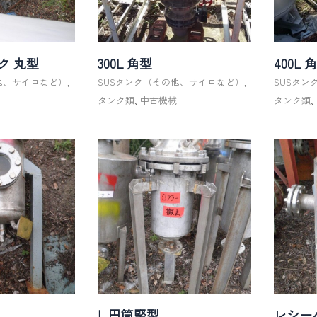
ク 丸型
300L 角型
400L 
他、サイロなど）
,
SUSタンク（その他、サイロなど）
,
SUSタ
械
タンク類
,
中古機械
タンク類
,
L 円筒竪型
レシーバ