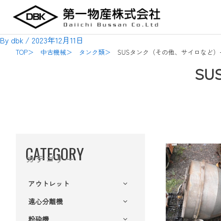
内
Post
容
navigation
を
By
dbk
/
2023年12月11日
ス
TOP＞
中古機械＞
タンク類＞
SUSタンク（その他、サイロなど）
キ
S
ッ
プ
CATEGORY
カテゴリー
アウトレット
遠心分離機
粉砕機