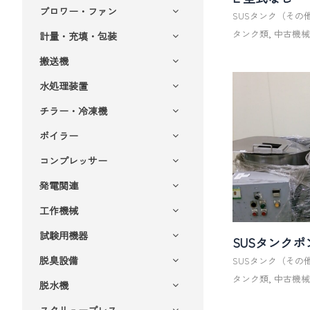
ブロワー・ファン
SUSタンク（その
タンク類
,
中古機
計量・充填・包装
搬送機
水処理装置
チラー・冷凍機
ボイラー
コンプレッサー
発電関連
工作機械
試験用機器
SUSタンク
脱臭設備
SUSタンク（その
タンク類
,
中古機
脱水機
スクリュープレス